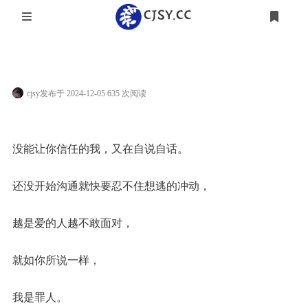
登录
🗃️ 归档
技术 💻
cjsy
发布于 2024-12-05 635 次阅读
🎯 清单
游戏 🎮
📝 说说
杂谈 💭
没能让你信任的我，又在自说自话。
🍻 友人帐
番剧 🍨
日常 👒
还没开始沟通就快要忍不住想逃的冲动，
影视 🎬
越是爱的人越不敢面对，
就如你所说一样，
我是罪人。