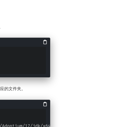
。
对应的文件夹。
/Adoptium/17/jdk/x64/linux/OpenJDK17U-jdk_x64_linu