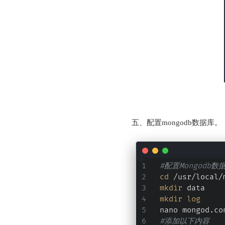
五、配置mongodb数据库。
#配置Mongodb数
cd
 /usr/local/
mkdir
 data
mkdir
log
nano mongod.co
#添加以下内容