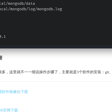
cal/mongodb/data
ocal/mongodb/log/mongodb.log
0.1
署
悉很多，这里就不一一细说操作步骤了，主要就是3个软件的安装：git、Ja
源软件镜像站下载
oDB官网下载