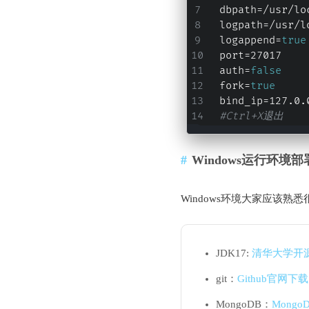
dbpath=/usr/lo
logpath=/usr/l
logappend=
true
port=27017
auth=
false
fork=
true
bind_ip=127.0.
#Ctrl+X退出
Windows运行环境部
Windows环境大家应该熟
JDK17:
清华大学开
git：
Github官网下载
MongoDB：
Mong