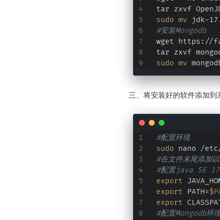
tar zxvf OpenJ
sudo
mv
 jdk-17
#安装Mongodb
wget https://f
tar zxvf mongo
sudo
mv
 mongod
三、将安装好的软件添加到
#配置环境
sudo
 nano /etc
#在文件末尾添加
#配置java SE 1
export
 JAVA_HO
export
 PATH=
$P
export
 CLASSPA
#配置Mongodb环