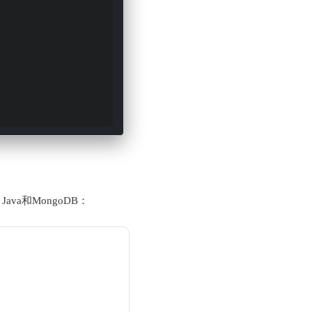
va和MongoDB：