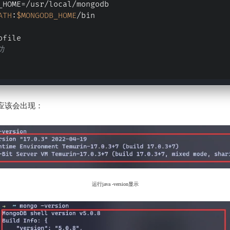
_HOME=/usr/local/mongodb
ATH
:
$MONGODB_HOME
/bin
ofile
功
应该会出现：
运行java -version显示