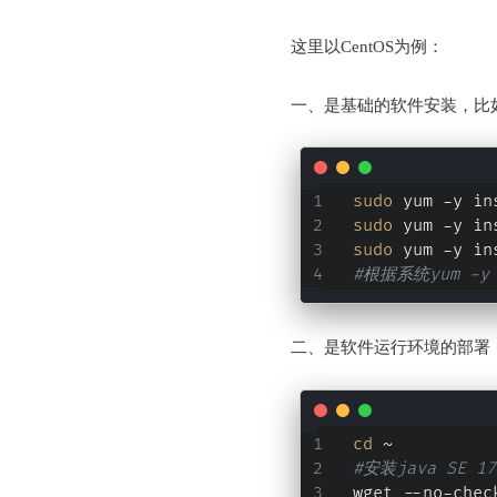
这里以CentOS为例：
一、是基础的软件安装，比如：
sudo
 yum -y in
sudo
 yum -y in
sudo
 yum -y 
#根据系统yum -y 
二、是软件运行环境的部署，
cd
 ~
#安装java SE 17
wget --no-chec