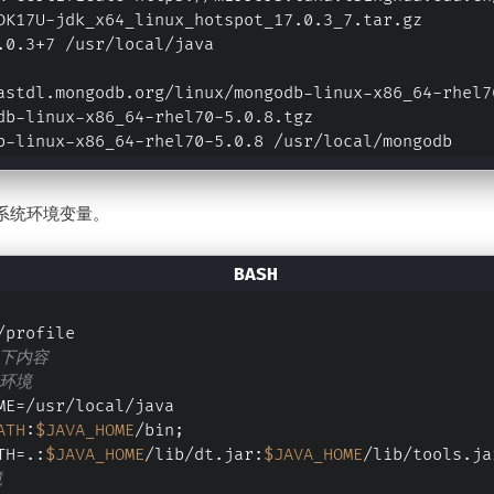
DK17U-jdk_x64_linux_hotspot_17.0.3_7.tar.gz
.0.3+7 /usr/local/java
astdl.mongodb.org/linux/mongodb-linux-x86_64-rhel7
db-linux-x86_64-rhel70-5.0.8.tgz
b-linux-x86_64-rhel70-5.0.8 /usr/local/mongodb
系统环境变量。
/profile
以下内容
7环境
ME=/usr/local/java
ATH
:
$JAVA_HOME
/bin;
TH=.:
$JAVA_HOME
/lib/dt.jar:
$JAVA_HOME
/lib/tools.ja
境