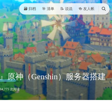
🗃️ 归档
🎯 清单
📝 说说
🍻 友人帐
搜
索
原神（Genshin）服务器搭建
9
4,775 次阅读