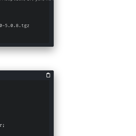
0-5.0.8.tgz
r;