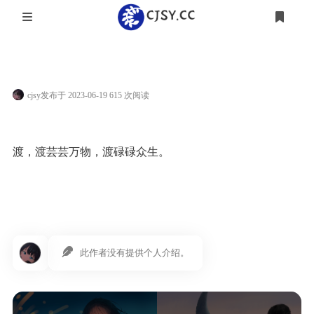
登录
🗃️ 归档
技术 💻
cjsy
发布于 2023-06-19 615 次阅读
🎯 清单
游戏 🎮
📝 说说
杂谈 💭
渡，渡芸芸万物，渡碌碌众生。
🍻 友人帐
番剧 🍨
日常 👒
影视 🎬
此作者没有提供个人介绍。